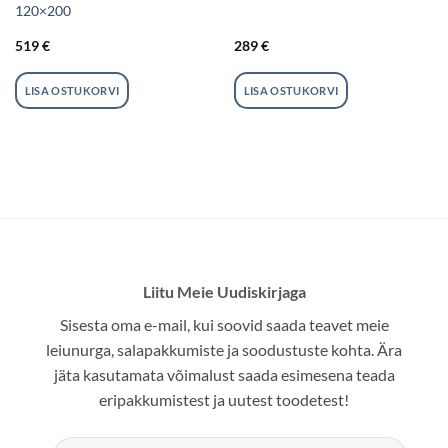
120×200
519
€
289
€
LISA OSTUKORVI
LISA OSTUKORVI
Liitu Meie Uudiskirjaga
Sisesta oma e-mail, kui soovid saada teavet meie
leiunurga, salapakkumiste ja soodustuste kohta. Ära
jäta kasutamata võimalust saada esimesena teada
eripakkumistest ja uutest toodetest!