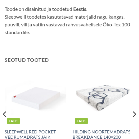
Toode on disainitud ja toodetud
Eestis
.
Sleepwelli toodetes kasutatavad materjalid nagu kangas,
puuvill, vill ja vatiin vastavad rahvusvahelisele Öko-Tex 100
standardile.
SEOTUD TOOTED
LAOS
LAOS
SLEEPWELL RED POCKET
HILDING NOORTEMADRATS
VEDRUMADRATS JÄIK
BREAKDANCE 140×200