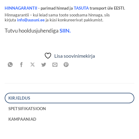
HINNAGARANTII
- parimad hinnad ja
TASUTA
transport üle EESTI.
Hinnagarantii – kui leiad sama toote soodsama hinnaga, siis
kirjuta
info@uusuni.ee
ja küsi konkureerivat pakkumist.
Tutvu hooldusjuhendiga
SIIN.
Lisa soovinimekirja
KIRJELDUS
SPETSIFIKATSIOON
KAMPAANIAD