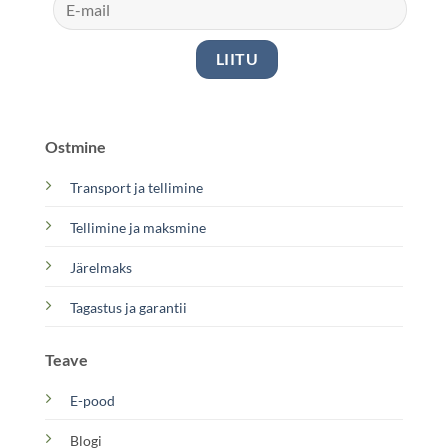
Ostmine
Transport ja tellimine
Tellimine ja maksmine
Järelmaks
Tagastus ja garantii
Teave
E-pood
Blogi