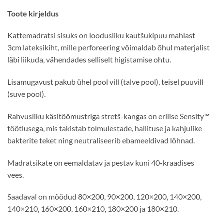
Toote kirjeldus
Kattemadratsi sisuks on loodusliku kautšukipuu mahlast
3cm lateksikiht, mille perforeering võimaldab õhul materjalist
läbi liikuda, vähendades selliselt higistamise ohtu.
Lisamugavust pakub ühel pool vill (talve pool), teisel puuvill
(suve pool).
Rahvusliku käsitöömustriga stretš-kangas on erilise Sensity™
töötlusega, mis takistab tolmulestade, hallituse ja kahjulike
bakterite teket ning neutraliseerib ebameeldivad lõhnad.
Madratsikate on eemaldatav ja pestav kuni 40-kraadises
vees.
Saadaval on mõõdud 80×200, 90×200, 120×200, 140×200,
140×210, 160×200, 160×210, 180×200 ja 180×210.