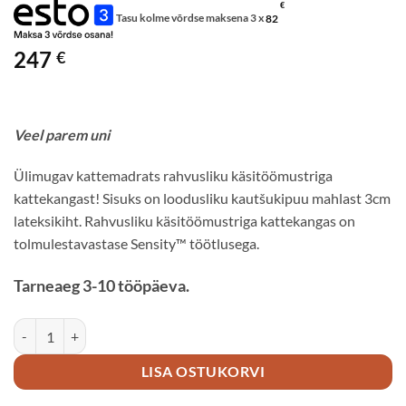
€
Tasu kolme võrdse maksena 3 x
82
247
€
Veel parem uni
Ülimugav kattemadrats rahvusliku käsitöömustriga
kattekangast! Sisuks on loodusliku kautšukipuu mahlast 3cm
lateksikiht. Rahvusliku käsitöömustriga kattekangas on
tolmulestavastase Sensity™ töötlusega.
Tarneaeg 3-10 tööpäeva.
SLEEPWELL TOP LATEX ETNO KATTEMADRATS 120×200 kogus
LISA OSTUKORVI