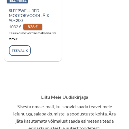
TELLIMISEL
SLEEPWELL RED
MOOTORVOODI JÄIK
90×200
Algne
Praegune
1032
€
826
€
hind
hind
oli:
on:
Tasu kolme võrdse maksena 3 x
1032 €.
826 €.
275
€
TEE VALIK
Liitu Meie Uudiskirjaga
Sisesta oma e-mail, kui soovid saada teavet meie
leiunurga, salapakkumiste ja soodustuste kohta. Ära
jäta kasutamata võimalust saada esimesena teada
eripakkumistest ja uutest toodetest!