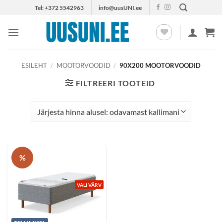
Skip
Tel: +372 5542963
info@uusUNI.ee
to
content
ESILEHT
/
MOOTORVOODID
/
90X200 MOOTORVOODID
FILTREERI TOOTEID
%
VALI VÄRV