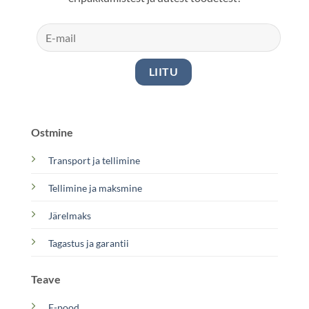
Ostmine
Transport ja tellimine
Tellimine ja maksmine
Järelmaks
Tagastus ja garantii
Teave
E-pood