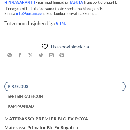
HINNAGARANTII
- parimad hinnad ja
TASUTA
transport üle EESTI.
Hinnagarantii – kui leiad sama toote soodsama hinnaga, siis
kirjuta
info@uusuni.ee
ja küsi konkureerivat pakkumist.
Tutvu hooldusjuhendiga
SIIN.
Lisa soovinimekirja
KIRJELDUS
SPETSIFIKATSIOON
KAMPAANIAD
MATERASSO PREMIER BIO EX ROYAL
Materasso Primator Bio Ex Royal
on