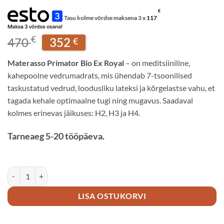
€
Tasu kolme võrdse maksena 3 x
117
Algne
Praegune
€
470
352
€
hind
hind
oli:
on:
Materasso Primator Bio Ex Royal
– on meditsiiniline,
470 €.
352 €.
kahepoolne vedrumadrats, mis ühendab 7-tsoonilised
taskustatud vedrud, loodusliku lateksi ja kõrgelastse vahu, et
tagada kehale optimaalne tugi ning mugavus. Saadaval
kolmes erinevas jäikuses: H2, H3 ja H4.
Tarneaeg 5-20 tööpäeva.
MATERASSO PREMIER BIO ROYAL 100x200x21 cm JÄIK - pocket ved
LISA OSTUKORVI