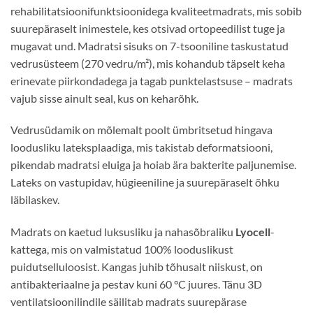
rehabilitatsioonifunktsioonidega kvaliteetmadrats, mis sobib
suurepäraselt inimestele, kes otsivad ortopeedilist tuge ja
mugavat und. Madratsi sisuks on 7-tsooniline taskustatud
vedrusüsteem (270 vedru/m²), mis kohandub täpselt keha
erinevate piirkondadega ja tagab punktelastsuse – madrats
vajub sisse ainult seal, kus on keharõhk.
Vedrusüdamik on mõlemalt poolt ümbritsetud hingava
loodusliku lateksplaadiga, mis takistab deformatsiooni,
pikendab madratsi eluiga ja hoiab ära bakterite paljunemise.
Lateks on vastupidav, hügieeniline ja suurepäraselt õhku
läbilaskev.
Madrats on kaetud luksusliku ja nahasõbraliku
Lyocell
-
kattega, mis on valmistatud 100% looduslikust
puidutselluloosist. Kangas juhib tõhusalt niiskust, on
antibakteriaalne ja pestav kuni 60 °C juures. Tänu 3D
ventilatsioonilindile säilitab madrats suurepärase