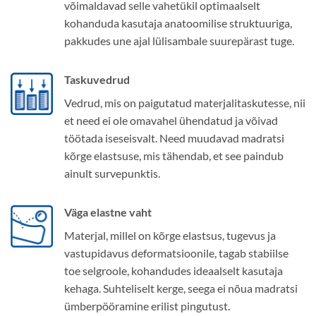
võimaldavad selle vahetükil optimaalselt
kohanduda kasutaja anatoomilise struktuuriga,
pakkudes une ajal lülisambale suurepärast tuge.
Taskuvedrud
Vedrud, mis on paigutatud materjalitaskutesse, nii
et need ei ole omavahel ühendatud ja võivad
töötada iseseisvalt. Need muudavad madratsi
kõrge elastsuse, mis tähendab, et see paindub
ainult survepunktis.
Väga elastne vaht
Materjal, millel on kõrge elastsus, tugevus ja
vastupidavus deformatsioonile, tagab stabiilse
toe selgroole, kohandudes ideaalselt kasutaja
kehaga. Suhteliselt kerge, seega ei nõua madratsi
ümberpööramine erilist pingutust.