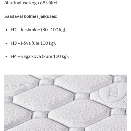
õhuringluse kogu öö vältel.
Saadaval kolmes jäikuses:
H2
– keskmine (80–100 kg),
H3
– kõva (üle 100 kg),
H4
– väga kõva (kuni 120 kg).