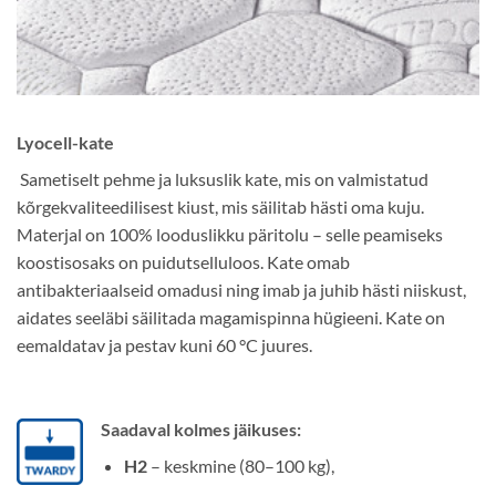
Lyocell-kate
Sametiselt pehme ja luksuslik kate, mis on valmistatud
kõrgekvaliteedilisest kiust, mis säilitab hästi oma kuju.
Materjal on 100% looduslikku päritolu – selle peamiseks
koostisosaks on puidutselluloos. Kate omab
antibakteriaalseid omadusi ning imab ja juhib hästi niiskust,
aidates seeläbi säilitada magamispinna hügieeni. Kate on
eemaldatav ja pestav kuni 60 °C juures.
Saadaval kolmes jäikuses:
H2
– keskmine (80–100 kg),