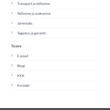
Transport ja tellimine
Tellimine ja maksmine
Järelmaks
Tagastus ja garantii
Teave
E-pood
Blogi
KKK
Kontakt