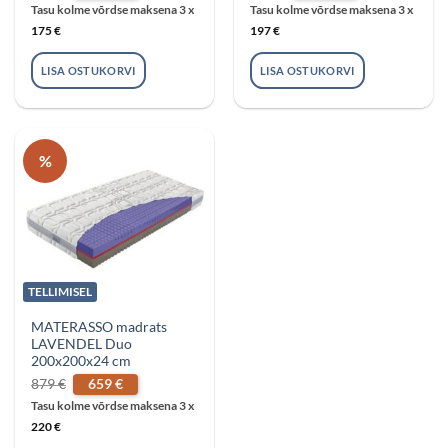
oli:
on:
oli:
on:
Tasu kolme võrdse maksena 3 x
Tasu kolme võrdse maksena 3 x
699 €.
524 €.
789 €.
592 €.
175
€
197
€
LISA OSTUKORVI
LISA OSTUKORVI
%
TELLIMISEL
MATERASSO madrats
LAVENDEL Duo
200x200x24 cm
Algne
Praegune
879
€
659
€
hind
hind
oli:
on:
Tasu kolme võrdse maksena 3 x
879 €.
659 €.
220
€