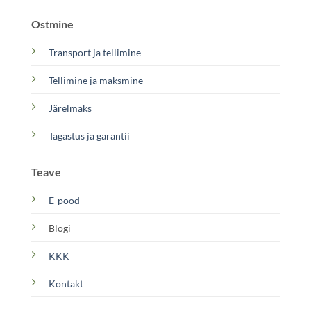
Ostmine
Transport ja tellimine
Tellimine ja maksmine
Järelmaks
Tagastus ja garantii
Teave
E-pood
Blogi
KKK
Kontakt