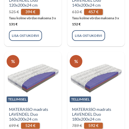
LAVENDEL Duo
LAVENDEL Duo
120x200x24 cm
140x200x24 cm
Algne
Praegune
Algne
Praegune
525
€
394
€
610
€
457
€
hind
hind
hind
hind
oli:
on:
oli:
on:
Tasu kolme võrdse maksena 3 x
Tasu kolme võrdse maksena 3 x
525 €.
394 €.
610 €.
457 €.
131
€
152
€
LISA OSTUKORVI
LISA OSTUKORVI
%
%
TELLIMISEL
TELLIMISEL
MATERASSO madrats
MATERASSO madrats
LAVENDEL Duo
LAVENDEL Duo
160x200x24 cm
180x200x24 cm
Algne
Praegune
Algne
Praegune
699
€
524
€
789
€
592
€
hind
hind
hind
hind