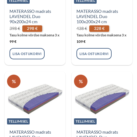
TELLIMISEL
TELLIMISEL
MATERASSO madrats
MATERASSO madrats
LAVENDEL Duo
LAVENDEL Duo
90x200x24 cm
100x200x24 cm
Algne
Praegune
Algne
Praegune
398
€
298
€
438
€
328
€
hind
hind
hind
hind
oli:
on:
oli:
on:
Tasu kolme võrdse maksena 3 x
Tasu kolme võrdse maksena 3 x
398 €.
298 €.
438 €.
328 €.
99
€
109
€
LISA OSTUKORVI
LISA OSTUKORVI
%
%
TELLIMISEL
TELLIMISEL
MATERASSO madrats
MATERASSO madrats