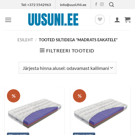
Skip
Tel: +372 5542963
info@uusUNI.ee
to
content
ESILEHT
/
TOOTED SILTIDEGA “MADRATS EAKATELE”
FILTREERI TOOTEID
%
%