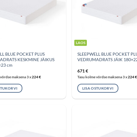
LAOS
LL BLUE POCKET PLUS
SLEEPWELL BLUE POCKET PL
DRATS KESKMINE JÄIKUS
VEDRUMADRATS JÄIK 180×2
×23 cm
671
€
 võrdse maksena 3 x
224
€
Tasu kolme võrdse maksena 3 x
224
€
STUKORVI
LISA OSTUKORVI