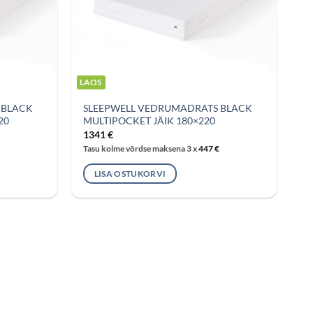
LAOS
 BLACK
SLEEPWELL VEDRUMADRATS BLACK
20
MULTIPOCKET JÄIK 180×220
1341
€
Tasu kolme võrdse maksena 3 x
447
€
LISA OSTUKORVI