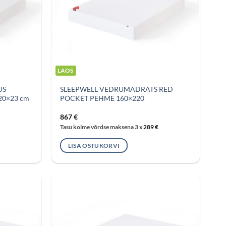
LAOS
US
SLEEPWELL VEDRUMADRATS RED
20×23 cm
POCKET PEHME 160×220
867
€
Tasu kolme võrdse maksena 3 x
289
€
LISA OSTUKORVI