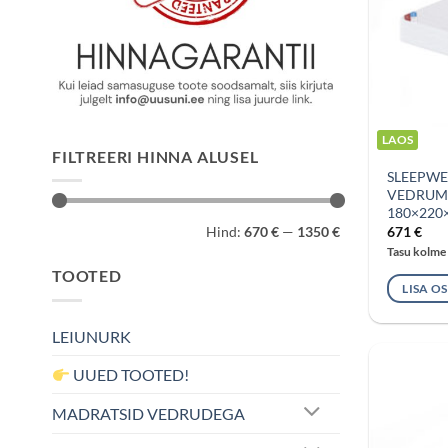
LAOS
FILTREERI HINNA ALUSEL
SLEEPWE
VEDRUMA
180×220
Minimaalne
Maksimaalne
671
€
Hind:
670 €
—
1350 €
hind
hind
Tasu kolme
TOOTED
LISA O
LEIUNURK
UUED TOOTED!
MADRATSID VEDRUDEGA