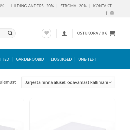
0%
HILDING ANDERS -20%
STROMA -20%
KONTAKT
OSTUKORV /
0
€
TTED
GARDEROOBID
LIUGUKSED
UNE-TEST
Sorditud
tulemust
hinna
järgi:
madalast
kõrgeni