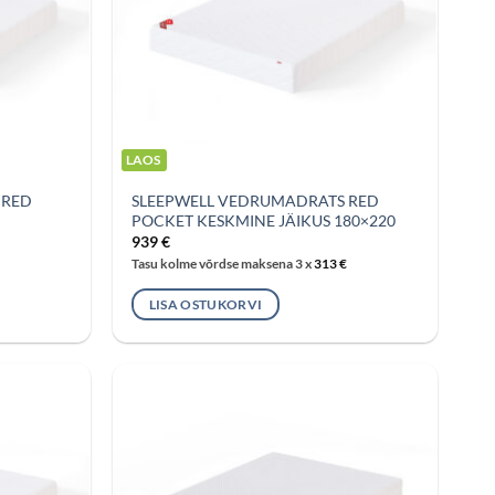
LAOS
 RED
SLEEPWELL VEDRUMADRATS RED
POCKET KESKMINE JÄIKUS 180×220
939
€
Tasu kolme võrdse maksena 3 x
313
€
LISA OSTUKORVI