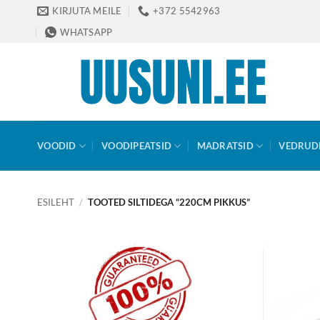
Skip
KIRJUTA MEILE
+372 5542963
to
WHATSAPP
content
VOODID
VOODIPEATSID
MADRATSID
VEDRUD
ESILEHT
/
TOOTED SILTIDEGA “220CM PIKKUS”