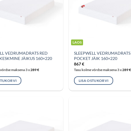
LAOS
LL VEDRUMADRATS RED
SLEEPWELL VEDRUMADRATS
KESKMINE JÄIKUS 160×220
POCKET JÄIK 160×220
867
€
 võrdse maksena 3 x
289
€
Tasu kolme võrdse maksena 3 x
289
€
STUKORVI
LISA OSTUKORVI