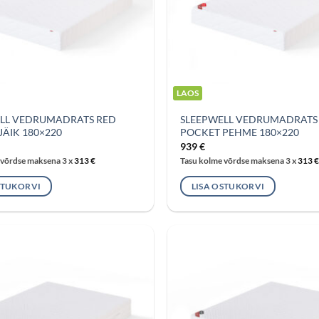
LAOS
LL VEDRUMADRATS RED
SLEEPWELL VEDRUMADRATS
JÄIK 180×220
POCKET PEHME 180×220
939
€
 võrdse maksena 3 x
313
€
Tasu kolme võrdse maksena 3 x
313
€
STUKORVI
LISA OSTUKORVI