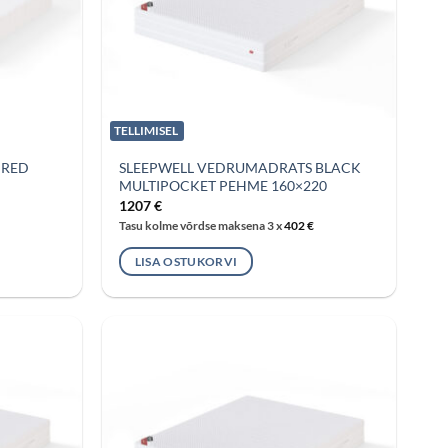
TELLIMISEL
 RED
SLEEPWELL VEDRUMADRATS BLACK
MULTIPOCKET PEHME 160×220
1207
€
Tasu kolme võrdse maksena 3 x
402
€
LISA OSTUKORVI