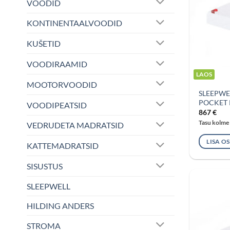
VOODID
KONTINENTAALVOODID
KUŠETID
VOODIRAAMID
LAOS
MOOTORVOODID
SLEEPWE
POCKET 
VOODIPEATSID
867
€
Tasu kolme
VEDRUDETA MADRATSID
LISA O
KATTEMADRATSID
SISUSTUS
SLEEPWELL
HILDING ANDERS
STROMA